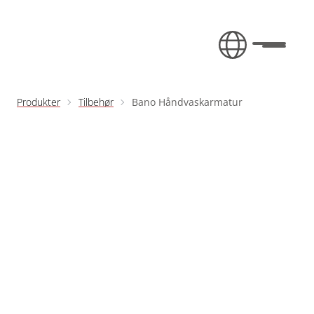
Fortsæt til indhold
Toggle 
Produkter
Tilbehør
Bano Håndvaskarmatur