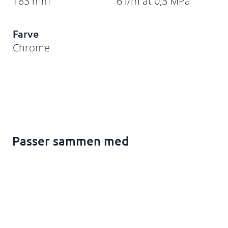
183 mm
6 l/m at 0,3 MPa
Farve
Chrome
Passer sammen med