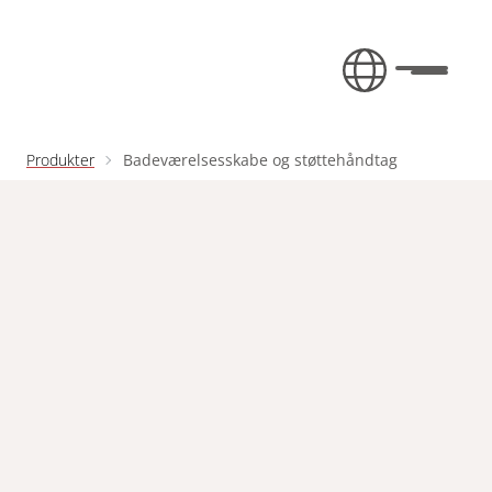
Fortsæt til indhold
Toggle 
Produkter
Badeværelsesskabe og støttehåndtag