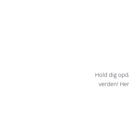
Fortsæt til indhold
Hold dig opd
verden! Her