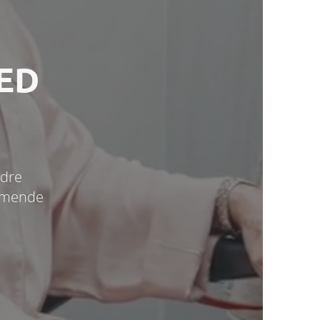
ED
edre
ommende