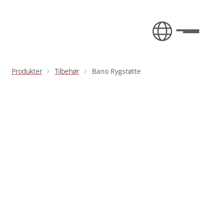
Fortsæt til indhold
Toggle 
Produkter
Tilbehør
Bano Rygstøtte